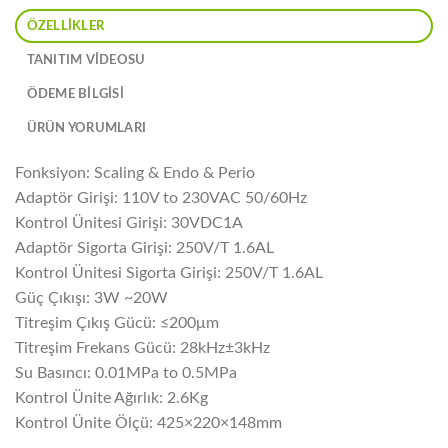
ÖZELLIKLER
TANITIM VIDEOSU
ÖDEME BİLGİSİ
ÜRÜN YORUMLARI
Fonksiyon: Scaling & Endo & Perio
Adaptör Girişi: 110V to 230VAC 50/60Hz
Kontrol Ünitesi Girişi: 30VDC1A
Adaptör Sigorta Girişi: 250V/T 1.6AL
Kontrol Ünitesi Sigorta Girişi: 250V/T 1.6AL
Güç Çıkışı: 3W ~20W
Titreşim Çıkış Gücü: ≤200μm
Titreşim Frekans Gücü: 28kHz±3kHz
Su Basıncı: 0.01MPa to 0.5MPa
Kontrol Ünite Ağırlık: 2.6Kg
Kontrol Ünite Ölçü: 425×220×148mm