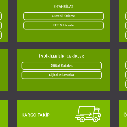
E-TAHSILAT
Güvenli Ödeme
EFT & Havale
INDIRILEBILIR IÇERIKLER
Dijital Katalog
Dijital Kılavuzlar
KARGO TAKIP
Ö