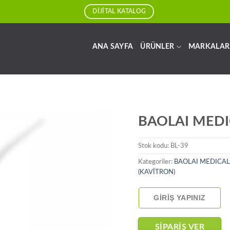
DİJİTAL KATALOG
ANA SAYFA
ÜRÜNLER
MARKALAR
BAOLAI MEDI
Stok kodu:
BL-39
Kategoriler:
BAOLAI MEDICAL
(KAVİTRON)
GIRIŞ YAPINIZ
SİPARİŞ VER