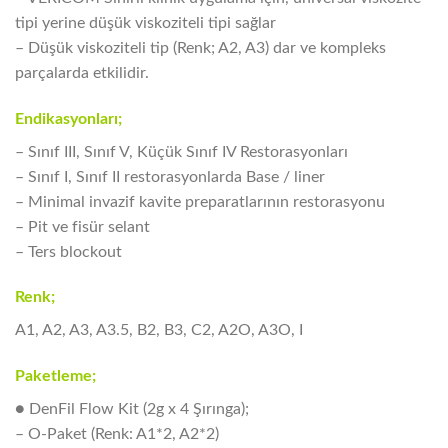
tipi yerine düşük viskoziteli tipi sağlar
– Düşük viskoziteli tip (Renk; A2, A3) dar ve kompleks
parçalarda etkilidir.
Endikasyonları;
– Sınıf III, Sınıf V, Küçük Sınıf IV Restorasyonları
– Sınıf I, Sınıf II restorasyonlarda Base / liner
– Minimal invazif kavite preparatlarının restorasyonu
– Pit ve fisür selant
– Ters blockout
Renk;
A1, A2, A3, A3.5, B2, B3, C2, A2O, A3O, I
Paketleme;
● DenFil Flow Kit (2g x 4 Şırınga);
– O-Paket (Renk: A1*2, A2*2)