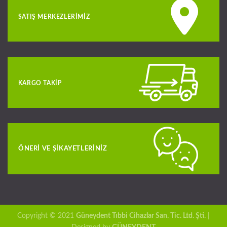
SATIŞ MERKEZLERIMIZ
KARGO TAKIP
ÖNERI VE ŞIKAYETLERINIZ
Copyright © 2021
Güneydent Tıbbi Cihazlar San. Tic. Ltd. Şti.
|