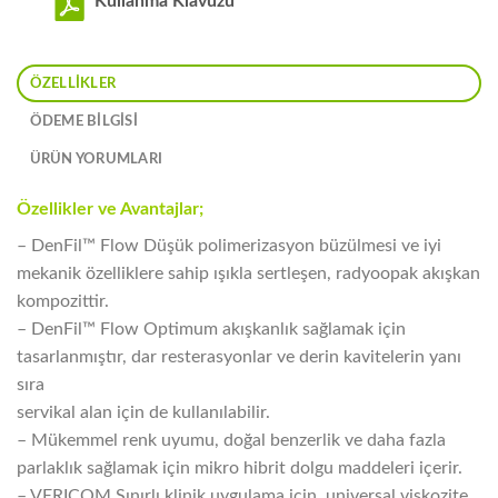
Kullanma Klavuzu
ÖZELLIKLER
ÖDEME BİLGİSİ
ÜRÜN YORUMLARI
Özellikler ve Avantajlar;
– DenFil™ Flow Düşük polimerizasyon büzülmesi ve iyi
mekanik özelliklere sahip ışıkla sertleşen, radyoopak akışkan
kompozittir.
– DenFil™ Flow Optimum akışkanlık sağlamak için
tasarlanmıştır, dar resterasyonlar ve derin kavitelerin yanı
sıra
servikal alan için de kullanılabilir.
– Mükemmel renk uyumu, doğal benzerlik ve daha fazla
parlaklık sağlamak için mikro hibrit dolgu maddeleri içerir.
– VERICOM Sınırlı klinik uygulama için, universal viskozite