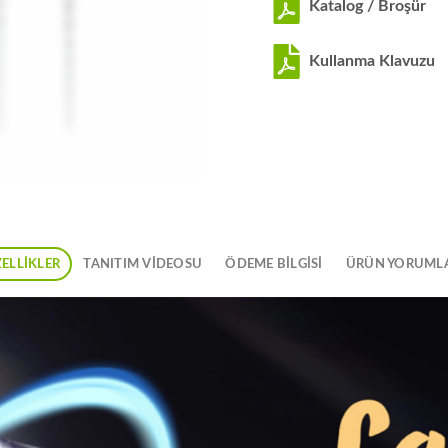
Katalog / Broşür
Kullanma Klavuzu
ELLIKLER
TANITIM VIDEOSU
ÖDEME BİLGİSİ
ÜRÜN YORUML