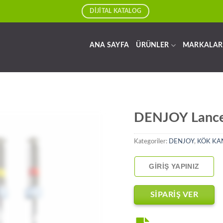
DİJİTAL KATALOG
ANA SAYFA
ÜRÜNLER
MARKALAR
DENJOY Lancet
Kategoriler:
DENJOY
,
KÖK KA
GIRIŞ YAPINIZ
SİPARİŞ VER