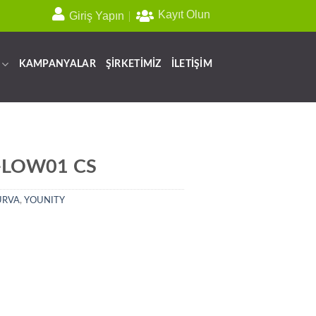
Kayıt Olun
Giriş Yapın
KAMPANYALAR
ŞİRKETİMİZ
İLETİŞİM
-LOW01 CS
URVA
,
YOUNITY