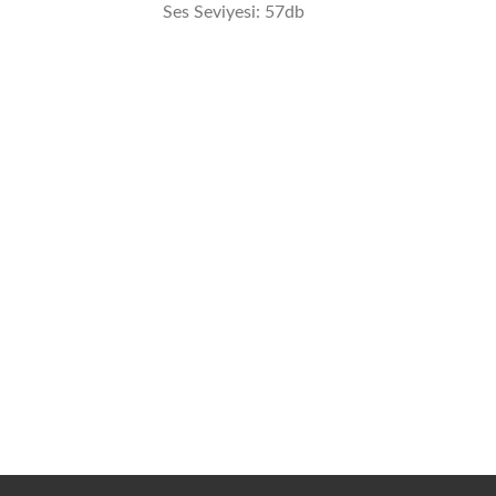
Ses Seviyesi: 57db
YOUNITY RD-LIW FC
YO