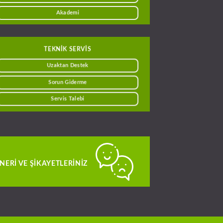
Akademi
TEKNİK SERVİS
Uzaktan Destek
Sorun Giderme
Servis Talebi
NERI VE ŞIKAYETLERINIZ