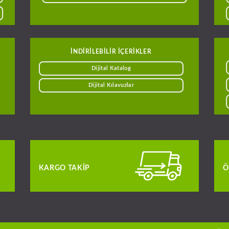
INDIRILEBILIR IÇERIKLER
Dijital Katalog
Dijital Kılavuzlar
KARGO TAKIP
Ö