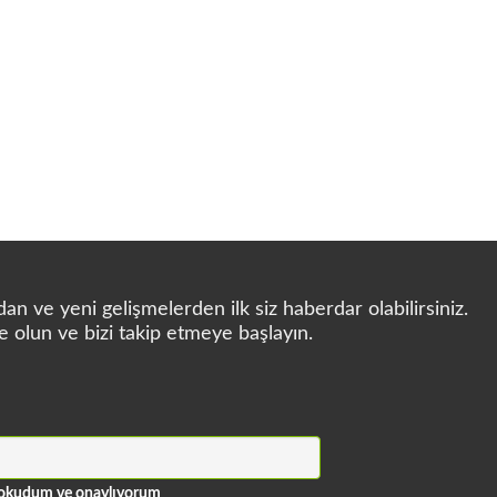
JINDELL Ti-Premium LUX 9800
NDELL Ti-Premium LUX 9900 KL
NL
n ve yeni gelişmelerden ilk siz haberdar olabilirsiniz.
e olun ve bizi takip etmeye başlayın.
ni okudum ve onaylıyorum