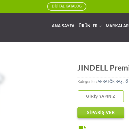
DİJİTAL KATALOG
ANA SAYFA
ÜRÜNLER
MARKALAR
JINDELL Prem
Kategoriler:
AERATÖR BAŞLIĞ
GIRIŞ YAPINIZ
SİPARİŞ VER