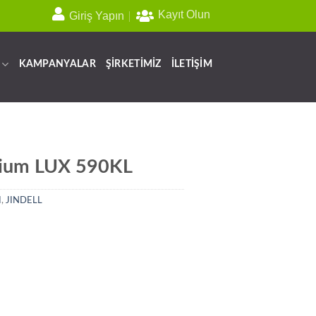
Kayıt Olun
Giriş Yapın
KAMPANYALAR
ŞİRKETİMİZ
İLETİŞİM
ium LUX 590KL
I
,
JINDELL