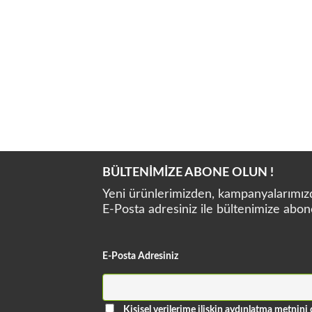
JINDELL Ti-Premium LUX 9800 KL
JI
BÜLTENİMİZE ABONE OLUN !
Yeni ürünlerimizden, kampanyalarımızda
E-Posta adresiniz ile bültenimize abon
E-Posta Adresiniz
Kişisel verilerime ilişkin aydınlatma metni