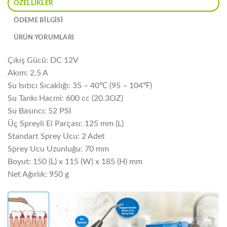
ÖZELLIKLER
ÖDEME BİLGİSİ
ÜRÜN YORUMLARI
Çıkış Gücü: DC 12V
Akım: 2.5 A
Su Isıtıcı Sıcaklığı: 35 – 40℃ (95 – 104℉)
Su Tankı Hacmi: 600 cc (20.3OZ)
Su Basıncı: 52 PSI
Üç Spreyli El Parçası: 125 mm (L)
Standart Sprey Ucu: 2 Adet
Sprey Ucu Uzunluğu: 70 mm
Boyut: 150 (L) x 115 (W) x 185 (H) mm
Net Ağırlık: 950 g