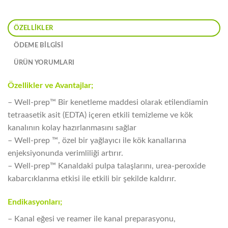
ÖZELLIKLER
ÖDEME BİLGİSİ
ÜRÜN YORUMLARI
Özellikler ve Avantajlar;
– Well-prep™ Bir kenetleme maddesi olarak etilendiamin
tetraasetik asit (EDTA) içeren etkili temizleme ve kök
kanalının kolay hazırlanmasını sağlar
– Well-prep ™, özel bir yağlayıcı ile kök kanallarına
enjeksiyonunda verimliliği artırır.
– Well-prep™ Kanaldaki pulpa talaşlarını, urea-peroxide
kabarcıklanma etkisi ile etkili bir şekilde kaldırır.
Endikasyonları;
– Kanal eğesi ve reamer ile kanal preparasyonu,