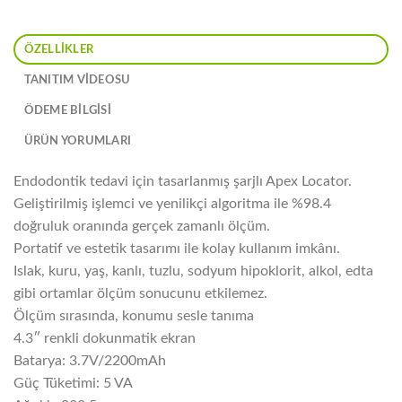
ÖZELLIKLER
TANITIM VIDEOSU
ÖDEME BİLGİSİ
ÜRÜN YORUMLARI
Endodontik tedavi için tasarlanmış şarjlı Apex Locator.
Geliştirilmiş işlemci ve yenilikçi algoritma ile %98.4
doğruluk oranında gerçek zamanlı ölçüm.
Portatif ve estetik tasarımı ile kolay kullanım imkânı.
Islak, kuru, yaş, kanlı, tuzlu, sodyum hipoklorit, alkol, edta
gibi ortamlar ölçüm sonucunu etkilemez.
Ölçüm sırasında, konumu sesle tanıma
4.3″ renkli dokunmatik ekran
Batarya: 3.7V/2200mAh
Güç Tüketimi: 5 VA