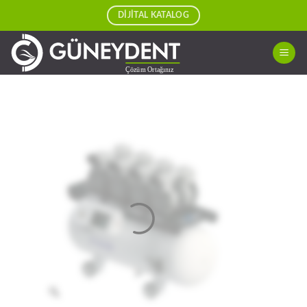
Skip
DİJİTAL KATALOG
to
content