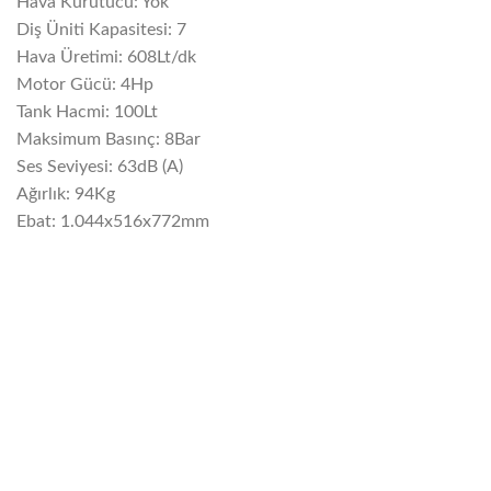
Hava Kurutucu: Yok
Diş Üniti Kapasitesi: 7
Hava Üretimi: 608Lt/dk
Motor Gücü: 4Hp
Tank Hacmi: 100Lt
Maksimum Basınç: 8Bar
Ses Seviyesi: 63dB (A)
Ağırlık: 94Kg
Ebat: 1.044x516x772mm