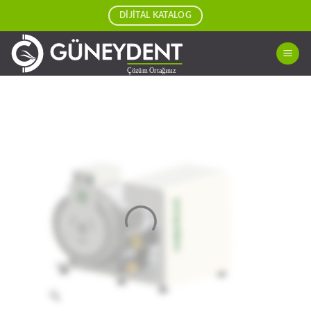
Skip
DİJİTAL KATALOG
to
content