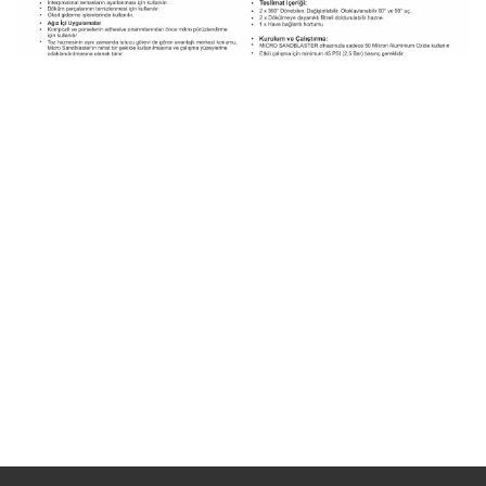
JINDELL MICRO
JINDELL Prophy Partner
SandBlaster