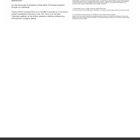
JINDELL MICRO
JINDELL Prophy Partner
SandBlaster